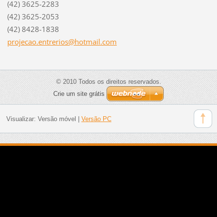
(42) 3625-2283
(42) 3625-2053
(42) 8428-1838
projecao
.entreri
os@hotma
il.com
© 2010 Todos os direitos reservados.
Crie um site grátis
Visualizar:
Versão móvel
|
Versão PC