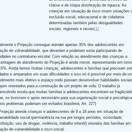
classe e de iníqua distribuição de riqueza. As
crianças em situação de risco vivem situações 
exclusão social, educacional e de cidadania
determinadas também pelas desigualdades
sociais, regionais e raciais
[1]
.
almente o Projeção consegue atender apenas 35% dos adolescentes em
uação de vulnerabilidade, que deveriam e poderiam estar participando de
vidades no contraturno escolar. Com relação ao atendimento das crianças a
centagem de atendimento do Projeção é ainda menor, representando em torn
15%. Ainda temos muitas crianças, adolescentes e famílias que precisam ser
dados e amparados em suas dificuldades e isso só é possível por meio de u
ndimento mais efetivo e espaço onde possam desenvolver habilidades sociai
ejam orientados para a construção de um projeto de vida. O trabalho já
envolvido revela que muitas famílias e adolescentes encontram-se fragilizad
ue, se tivessem o apoio necessário para sua organização social e psicológica
tos problemas poderiam ser evitados.brasileira, Art. 227)
rojeção atende crianças e adolescentes de 9 a 18 anos em situação de
nerabilidade social (permanência na rua por longos períodos, ociosidade,
tituição, uso de drogas, violência, trabalho infantil) oriundos das famílias em
uação de vulnerabilidade e risco social.