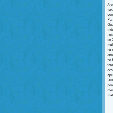
A e
ter
com
Par
Gua
méd
nos
de 
mai
na 
ano
no 
for
des
ape
200
pon
méd
mat