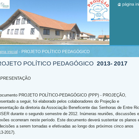
página ini
ina inicial
-
PROJETO POLÍTICO PEDAGÓGICO
ROJETO POLÍTICO PEDAGÓGICO
2013- 2017
 APRESENTAÇÃO
documento PROJETO POLÍTICO-PEDAGÓGICO (PPP) - PROJEÇÃO,
esentado a seguir, foi elaborado pelos colaboradores do Projeção e
resentação da diretoria da Associação Beneficente das Senhoras de Entre Ri
BSER durante o segundo semestre de 2012. Inúmeras reuniões, discussões 
lexões ocorreram neste período. Este documento deverá sustentar os planos 
decisões a serem tomadas e efetivadas ao longo dos próximos cinco anos
13-2017).