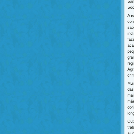
Sam
Soc
A r
con
são
ind
faz
aca
peq
gra
reg
Agr
cri
Mui
das
mai
mãe
obr
lon
Out
tra
aju