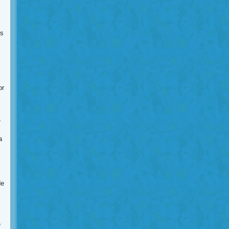
es
or
,
a
de
e