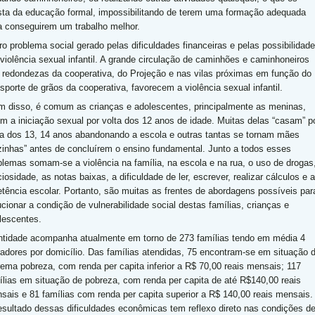
sta da educação formal, impossibilitando de terem uma formação adequada
a conseguirem um trabalho melhor.
ro problema social gerado pelas dificuldades financeiras e pelas possibilidad
 violência sexual infantil. A grande circulação de caminhões e caminhoneiros
 redondezas da cooperativa, do Projeção e nas vilas próximas em função do
nsporte de grãos da cooperativa, favorecem a violência sexual infantil.
m disso, é comum as crianças e adolescentes, principalmente as meninas,
em a iniciação sexual por volta dos 12 anos de idade. Muitas delas “casam” p
ta dos 13, 14 anos abandonando a escola e outras tantas se tornam mães
zinhas” antes de concluírem o ensino fundamental. Junto a todos esses
blemas somam-se a violência na família, na escola e na rua, o uso de drogas
iosidade, as notas baixas, a dificuldade de ler, escrever, realizar cálculos e a
etência escolar. Portanto, são muitas as frentes de abordagens possíveis par
ucionar a condição de vulnerabilidade social destas famílias, crianças e
lescentes.
ntidade acompanha atualmente em torno de 273 famílias tendo em média 4
adores por domicílio. Das famílias atendidas, 75 encontram-se em situação 
rema pobreza, com renda per capita inferior a R$ 70,00 reais mensais; 117
ílias em situação de pobreza, com renda per capita de até R$140,00 reais
sais e 81 famílias com renda per capita superior a R$ 140,00 reais mensais.
esultado dessas dificuldades econômicas tem reflexo direto nas condições d