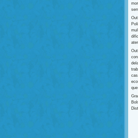
mor
sem
Out
Pol
mul
dif
ate
Out
con
del
tra
cas
eco
que
Gra
Bol
Dis