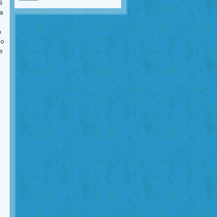
é
a
o
 o
e