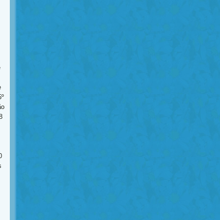
é
e
5º
ão
8
0
s