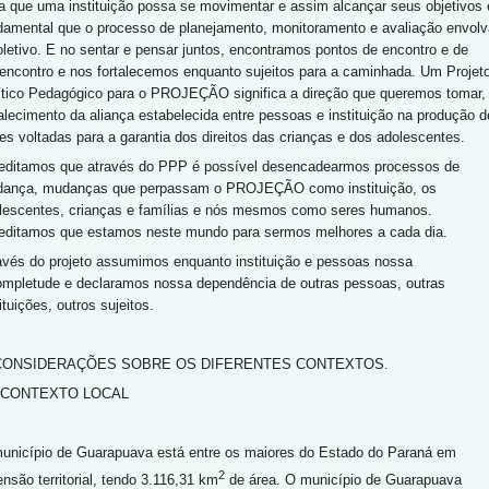
a que uma instituição possa se movimentar e assim alcançar seus objetivos 
damental que o processo de planejamento, monitoramento e avaliação envolv
oletivo. E no sentar e pensar juntos, encontramos pontos de encontro e de
encontro e nos fortalecemos enquanto sujeitos para a caminhada. Um Projet
ítico Pedagógico para o PROJEÇÃO significa a direção que queremos tomar,
talecimento da aliança estabelecida entre pessoas e instituição na produção d
es voltadas para a garantia dos direitos das crianças e dos adolescentes.
editamos que através do PPP é possível desencadearmos processos de
ança, mudanças que perpassam o PROJEÇÃO como instituição, os
lescentes, crianças e famílias e nós mesmos como seres humanos.
editamos que estamos neste mundo para sermos melhores a cada dia.
avés do projeto assumimos enquanto instituição e pessoas nossa
ompletude e declaramos nossa dependência de outras pessoas, outras
ituições, outros sujeitos.
 CONSIDERAÇÕES SOBRE OS DIFERENTES CONTEXTOS.
1 CONTEXTO LOCAL
unicípio de Guarapuava está entre os maiores do Estado do Paraná em
2
ensão territorial, tendo 3.116,31 km
de área. O município de Guarapuava