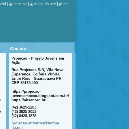
cial
|
imprimir
|
mapa do site
|
rss
Contato
Projeção - Projeto Jovens em
Ação
Rua Projetada S/N, Vila Nova
Esperança, Colônia Vitória,
Entre Rios - Guarapuava-PR
CEP 85139-400
https://projecao-
jovensemacao.blogspot.com.br/
os
https://abser.org.br/
e
(42) 3625-2283
e
(42) 3625-2053
(42) 8428-1838
projecao
.entreri
os@hotma
il.com