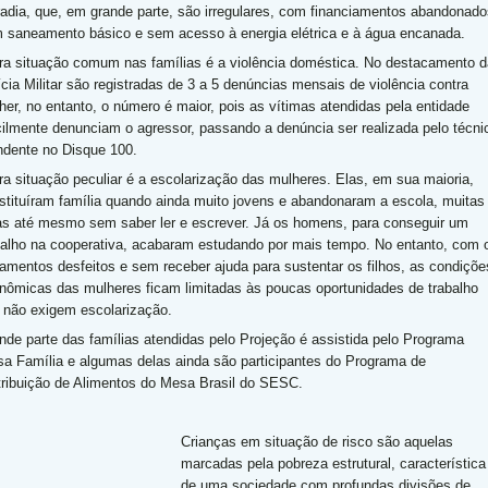
adia, que, em grande parte, são irregulares, com financiamentos abandonado
 saneamento básico e sem acesso à energia elétrica e à água encanada.
ra situação comum nas famílias é a violência doméstica. No destacamento d
ícia Militar são registradas de 3 a 5 denúncias mensais de violência contra
her, no entanto, o número é maior, pois as vítimas atendidas pela entidade
icilmente denunciam o agressor, passando a denúncia ser realizada pelo técni
ndente no Disque 100.
ra situação peculiar é a escolarização das mulheres. Elas, em sua maioria,
stituíram família quando ainda muito jovens e abandonaram a escola, muitas
as até mesmo sem saber ler e escrever. Já os homens, para conseguir um
balho na cooperativa, acabaram estudando por mais tempo. No entanto, com 
amentos desfeitos e sem receber ajuda para sustentar os filhos, as condiçõe
nômicas das mulheres ficam limitadas às poucas oportunidades de trabalho
 não exigem escolarização.
nde parte das famílias atendidas pelo Projeção é assistida pelo Programa
sa Família e algumas delas ainda são participantes do Programa de
tribuição de Alimentos do Mesa Brasil do SESC.
Crianças em situação de risco são aquelas
marcadas pela pobreza estrutural, característica
de uma sociedade com profundas divisões de