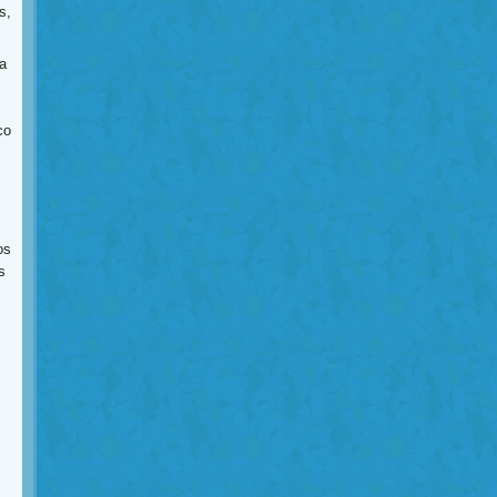
s,
a
co
os
s