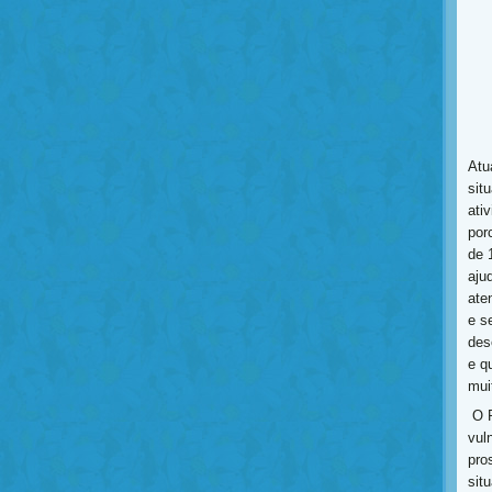
Atu
sit
ati
por
de 
aju
ate
e s
des
e q
mui
O P
vul
pros
sit