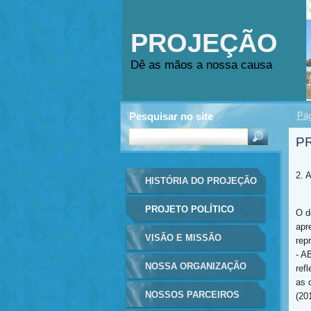
PROJEÇÃO
Dê as mãos a nossa causa
Pesquisar no site
Pág
P
2.
HISTÓRIA DO PROJEÇÃO
PROJETO POLÍTICO
O 
apr
PEDAGÓGICO
VISÃO E MISSÃO
rep
- A
NOSSA ORGANIZAÇÃO
ref
as 
SOCIAL
NOSSOS PARCEIROS
(20