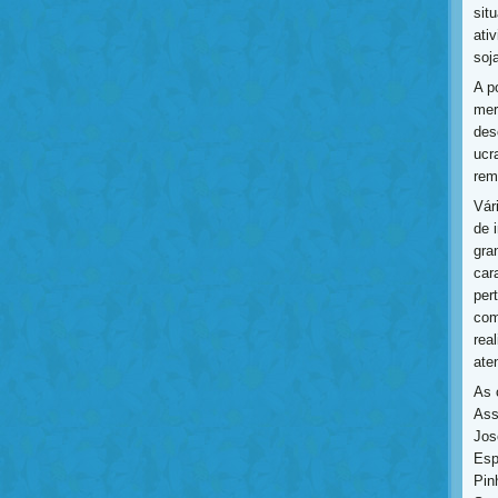
sit
ati
soja
A p
mer
des
ucr
rem
Vár
de 
gra
car
per
com
rea
ate
As 
Ass
Jos
Esp
Pin