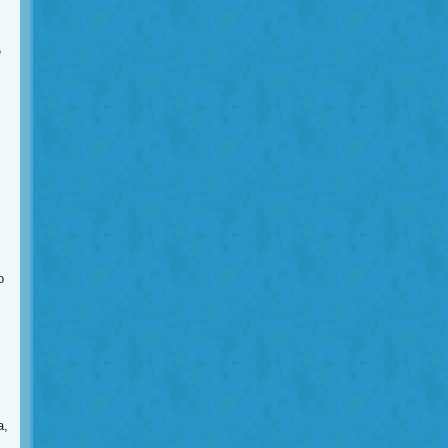
é
o
a,