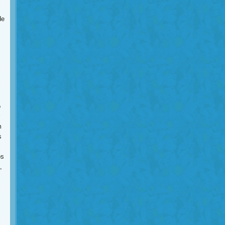
de
o
m
s
os
,