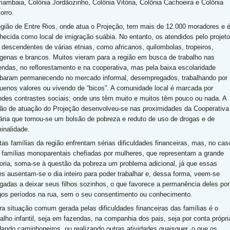
ambaia, Colônia Jordãozinho, Colônia Vitória, Colônia Cachoeira e Colônia
orro.
egião de Entre Rios, onde atua o Projeção, tem mais de 12.000 moradores e 
hecida como local de imigração suábia. No entanto, os atendidos pelo projeto
 descendentes de várias etnias, como africanos, quilombolas, tropeiros,
ígenas e brancos. Muitos vieram para a região em busca de trabalho nas
endas, no reflorestamento e na cooperativa, mas pela baixa escolaridade
baram permanecendo no mercado informal, desempregados, trabalhando por
uenos valores ou vivendo de “bicos”. A comunidade local é marcada por
ndes contrastes sociais; onde uns têm muito e muitos têm pouco ou nada. A
ião de atuação do Projeção desenvolveu-se nas proximidades da Cooperativa
ária que tornou-se um bolsão de pobreza e reduto de uso de drogas e de
minalidade.
tas famílias da região enfrentam sérias dificuldades financeiras, mas, no cas
 famílias monoparentais chefiadas por mulheres, que representam a grande
oria, soma-se à questão da pobreza um problema adicional, já que essas
s ausentam-se o dia inteiro para poder trabalhar e, dessa forma, veem-se
igadas a deixar seus filhos sozinhos, o que favorece a permanência deles por
gos períodos na rua, sem o seu consentimento ou conhecimento.
ra situação comum gerada pelas dificuldades financeiras das famílias é o
balho infantil, seja em fazendas, na companhia dos pais, seja por conta própri
dando caminhoneiros, ou realizando outras atividades quaisquer, o que os