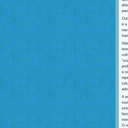
afa
par
Out
é a
nas
tra
Alé
ter
vol
“so
pro
a oc
rep
sol
ado
A e
mor
ext
fam
men
O r