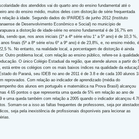
scolaridade dos atendidos vai do quarto ano do ensino fundamental até o
ceiro ano do ensino médio, muitos deles com distorção de série frequentada
 relação à idade. Segundo dados do IPARDES de junho 2012 (Instituto
anaense de Desenvolvimento Econômico e Social) no município de
rapuava a distorção de idade-série no ensino fundamental é de 16,7% em
ia, sendo que, nos anos iniciais (1ª a 4ª série e/ou 1° a 5º ano) é de 10,3 %,
 anos finais (5ª a 8ª série e/ou 6º a 9º ano) é de 23,8%, e, no ensino médio, 
22,5 %. No entanto, na realidade local, a porcentagem de distorção é ainda
or. Outro problema local, com relação ao ensino público, refere-se à qualidad
educação. O único Colégio Estadual da região, que atende alunos a partir do 
, está entre os colégios com os mais baixos índices na qualidade da educaç
Estado do Paraná, seu IDEB no ano de 2011 é de 3.8 e de cada 100 alunos 1
am reprovados. Com relação ao indicador de aprendizado (média do
empenho dos alunos em português e matemática na Prova Brasil) alcançou
nas 4.65 pontos o que representa uma queda de 5% em relação ao ano de
9 e uma queda também com relação a 2005 quando o indicador alcançou 4.7
tos. Somam-se a isso as faltas frequentes de professores, seja por atestado
icos, seja pela inexistência de profissionais disponíveis para lecionar as
érias.