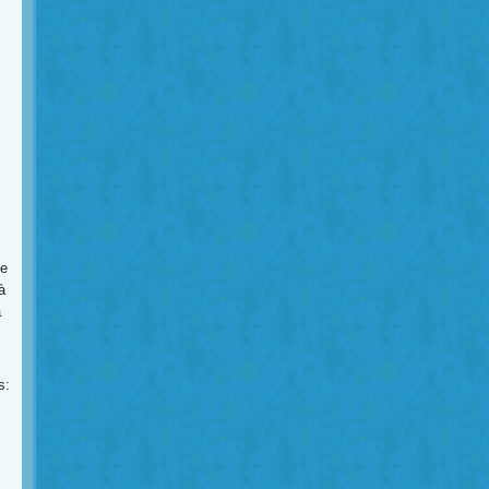
de
à
a
s: