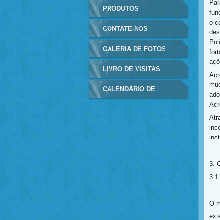
Par
PRODUTOS
fun
o c
CONTATE-NOS
des
Pol
GALERIA DE FOTOS
for
açõ
LIVRO DE VISITAS
Acr
mud
CALENDÁRIO DE
ado
Acr
EVENTOS
Atr
inc
inst
3.
3.
O m
ext