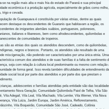
ua-se na região mais alta e mais fria do estado do Paraná e sua principal
vidade econômica é a produção agrícola, especialmente de grãos como milho,
, trigo e cevada.
opulação de Guarapuava é constituída por várias etnias, dentre as quais
ecem destaque os descendentes de Guaranis que habitavam a região, os
cendentes de imigrantes alemães suábios, portugueses, poloneses,
anianos, italianos e libaneses, bem como afrodescendentes, quilombolas e
anescentes de comunidades de tropeiros.
ias são as etnias dos quais os atendidos descendem, como de quilombolas,
indígenas, negros e brancos. Portanto, os atendidos são resultado de uma
nde miscigenação, não podendo ser caracterizados por uma única etnia. Uma
acterística comum dos atendidos e de suas famílias é a falta de sentimento 
tença, seja com relação à cultura local predominante ou mesmo com relação 
unidade de forma geral. Isso revela também dificuldades de entendimento d
lidade social local por parte dos atendidos e por parte dos que prestam o
ndimento.
crianças, adolescentes e famílias atendidas pela entidade são das localidade
entamento Nova Geração, Comunidade Quilombola Paiol de Telha, Vila São
é, Vila Adegail, Vila Leal, Vila Machado, Vila Lemler, Vila Werner, Vila Nova
erança, Vila Luiza, Jardim Europa, Jardim América, Reflorestamento,
hãozinho, Vila Boqueirão, Comunidade São José, Cadeado, Colônia